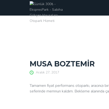
MUSA BOZTEMİR
Aralık 27, 2017
Tamamen fiyat performans otoparkı, aracınızı bır
seferinde memnun kaldım. Bekleme alanında çay 