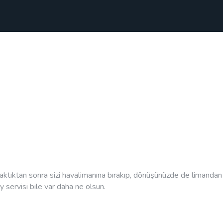
Anasayfa
Hakkımızda
Online Ödeme
Rezervasyon
İletişim
aktıktan sonra sizi havalimanına bırakıp, dönüşünüzde de limandan a
servisi bile var daha ne olsun.